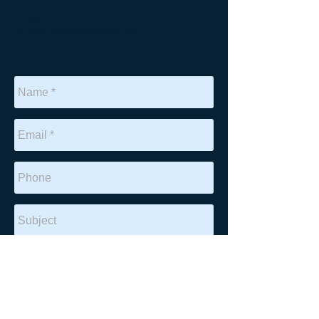
Email:
Dmitrijs.afanasjevs@whu.edu