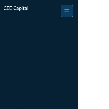
CEE Capital
KONTAKTINF
ORMĀCIJA
Mēs esam enerģisku, elastīgu un
atvērti domājošu profesionāļu
komanda, kas vienmēr gatava
palīdzēt mūsu klientiem. Ja gribat
uzzināt par mūsu uzņēmumu vairāk
vai ja Jums ir kādi jautājumi par
mūsu pakalpojumiem, lūdzu,
sazinieties ar mums!
Talr:
+
371-2945-6017